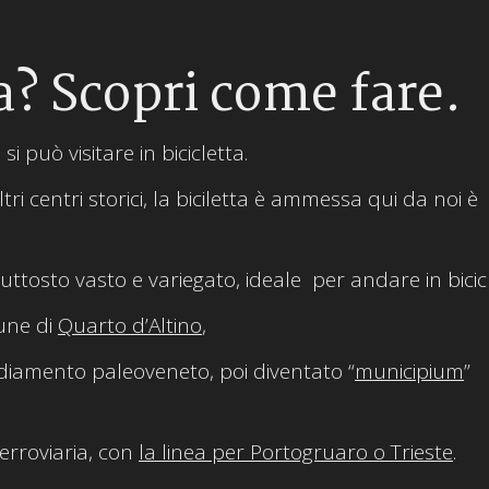
a? Scopri come fare.
 può visitare in bicicletta.
tri centri storici, la biciletta è ammessa qui da noi è
uttosto vasto e variegato, ideale per andare in bicicl
mune di
Quarto d’Altino
,
sediamento paleoveneto, poi diventato “
municipium
”
erroviaria, con
la linea per Portogruaro o Trieste
.