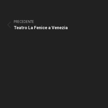
Naviga
tra
PRECEDENTE
Post
Teatro La Fenice a Venezia
i
post
precedente: