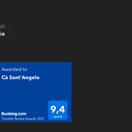
VO
ia