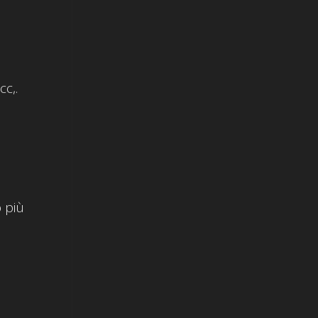
cc,.
o più